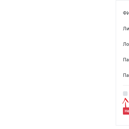
ФИ
Ли
Л
Па
Па
Не