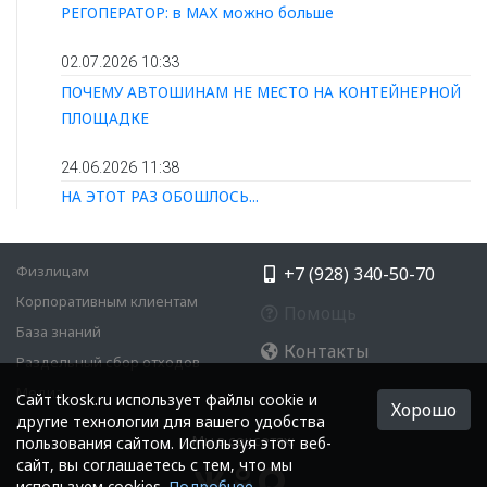
РЕГОПЕРАТОР: в МАХ можно больше
02.07.2026 10:33
ПОЧЕМУ АВТОШИНАМ НЕ МЕСТО НА КОНТЕЙНЕРНОЙ
ПЛОЩАДКЕ
24.06.2026 11:38
НА ЭТОТ РАЗ ОБОШЛОСЬ...
Физлицам
+7 (928) 340-50-70
Корпоративным клиентам
Помощь
База знаний
Контакты
Раздельный сбор отходов
Медиа
Cайт tkosk.ru использует файлы cookie и
Хорошо
другие технологии для вашего удобства
Мы в соцсетях:
пользования сайтом. Используя этот веб-
сайт, вы соглашаетесь с тем, что мы
используем cookies.
Подробнее
.