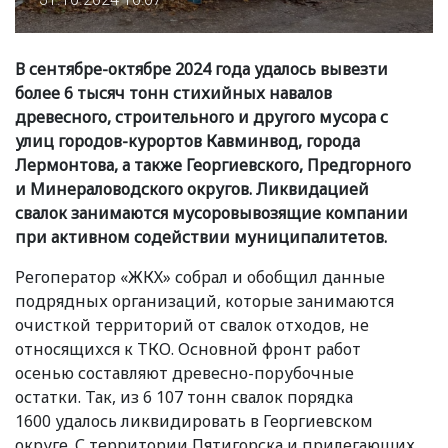
В сентябре-октябре 2024 года удалось вывезти
более 6 тысяч тонн стихийных навалов
древесного, строительного и другого мусора с
улиц городов-курортов Кавминвод, города
Лермонтова, а также Георгиевского, Предгорного
и Минераловодского округов. Ликвидацией
свалок занимаются мусоровывозящие компании
при активном содействии муниципалитетов.
Регоператор
«
ЖКХ» собрал и обобщил данные
подрядных организаций, которые занимаются
очисткой территорий от свалок отходов, не
относящихся к ТКО. Основной фронт работ
осенью составляют древесно-порубочные
остатки. Так, из 6 107 тонн свалок порядка
1600 удалось ликвидировать в Георгиевском
округе. С территории Пятигорска и прилегающих