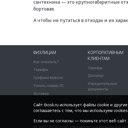
сантехника — это крупногабаритные от
бортовая.
А чтобы не путаться в отходах и их хара
ФИЗЛИЦАМ
КОРПОРАТИВНЫМ
КЛИЕНТАМ
Как оплатить?
Тарифы
Тарифы
Договор
Графики вывоза
Учредительные
Узнать номер ЛС
документы
Договор
Объекты в сфере
Льготы
обращения с ТКО
Cайт tkosk.ru использует файлы cookie и други
Личный кабинет
соглашаетесь с тем, что мы используем cookies
Если вы не согласны — покиньте этот веб-сайт.
© 2007-2026 ООО «Жилищно-коммунальное хо