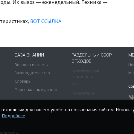
ходы. Их вывоз — еженедельный. Техника —
ктеристиках,
ВОТ ССЫЛКА
БАЗА ЗНАНИЙ
РАЗДЕЛЬНЫЙ СБОР
М
ОТХОДОВ
Вопросы и ответы
Но
Бухгалтерская
Законодательство
Мы
отчетность
Словарь
РТК
Со
Персональные данные
Показатели
е технологии для вашего удобства пользования сайтом. Использу
.
Подробнее
.
зяйство»