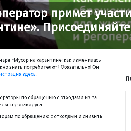
ператор примет участи
нтине». Присоединяйте
наре
«
Мусор на карантине: как изменилась
жно знать потребителю»? Обязательно! Он
истрация здесь
.
П
ператоры по обращению с отходами из-за
ием коронавируса
аторам по обращению с отходами и снизить