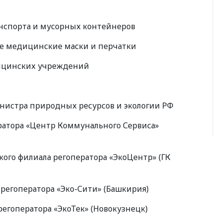
анспорта и мусорных контейнеров
ые медицинские маски и перчатки
едицинских учреждений
инистра природных ресурсов и экологии РФ
ратора
«
Центр Коммунального Сервиса»
кого филиала регоператора
«
ЭкоЦентр»
(
ГК
 регоператора
«
Эко-Сити»
(
Башкирия)
регоператора
«
ЭкоТек»
(
Новокузнецк)