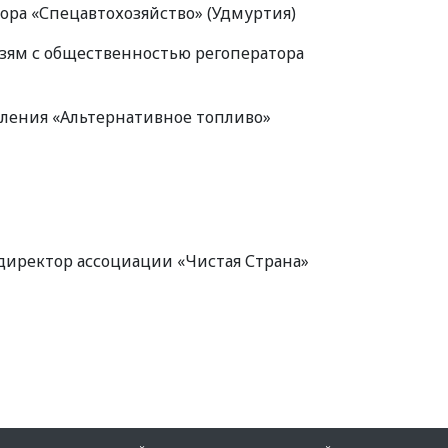
тора
«
Спецавтохозяйство»
(
Удмуртия)
зям с общественностью регоператора
вления
«
Альтернативное топливо»
 директор ассоциации
«
Чистая Страна»