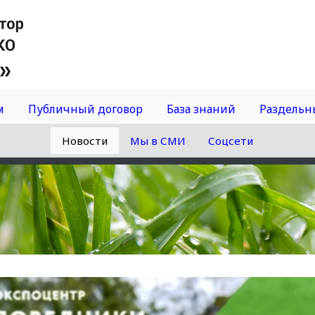
м
Публичный договор
База знаний
Раздельн
Новости
Мы в СМИ
Соцсети