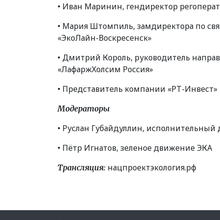
• Иван Маринин, гендиректор регопера
• Мария Штомпиль, замдиректора по свя
«
ЭкоЛайн-Воскресенск»
• Дмитрий Король, руководитель напра
«
ЛафаржХолсим Россия»
• Представитель компании
«
РТ-Инвест»
Модераторы
• Руслан Губайдуллин, исполнительный
• Пётр Игнатов, зеленое движение ЭКА
нацпроектэкология.рф
Трансляция: