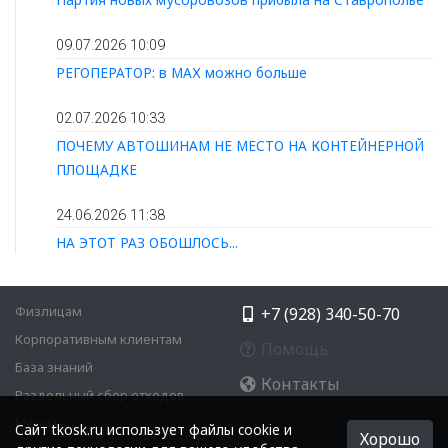
09.07.2026 10:09
РЕГОПЕРАТОР: в МАХ можно больше
02.07.2026 10:33
ПОЧЕМУ АВТОШИНАМ НЕ МЕСТО НА КОНТЕЙНЕРНОЙ
ПЛОЩАДКЕ
24.06.2026 11:38
НА ЭТОТ РАЗ ОБОШЛОСЬ...
Физлицам
+7 (928) 340-50-70
Корпоративным клиентам
Помощь
База знаний
Контакты
Раздельный сбор отходов
Медиа
Cайт tkosk.ru использует файлы cookie и
Хорошо