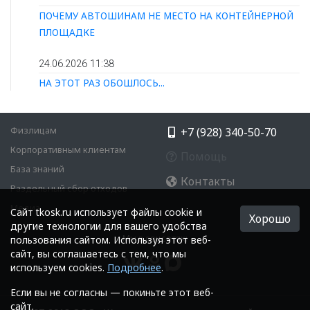
ПОЧЕМУ АВТОШИНАМ НЕ МЕСТО НА КОНТЕЙНЕРНОЙ
ПЛОЩАДКЕ
24.06.2026 11:38
НА ЭТОТ РАЗ ОБОШЛОСЬ...
Физлицам
+7 (928) 340-50-70
Корпоративным клиентам
Помощь
База знаний
Контакты
Раздельный сбор отходов
Медиа
Cайт tkosk.ru использует файлы cookie и
Хорошо
другие технологии для вашего удобства
Мы в соцсетях:
пользования сайтом. Используя этот веб-
сайт, вы соглашаетесь с тем, что мы
используем cookies.
Подробнее
.
Если вы не согласны — покиньте этот веб-
сайт.