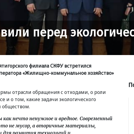
авили перед экологич
тигорского филиала СКФУ встретился
ператора
«
Жилищно-коммунальное хозяйство»
П
рмы отрасли обращения с отходами, о роли
е и о том, какие задачи экологического
и обществом.
 как нечто ненужное и вредное. Современный
это не мусор, а вторичные материалы,
и для развития технологий и