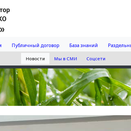
м
Публичный договор
База знаний
Раздельн
Новости
Мы в СМИ
Соцсети