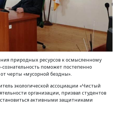
ания природных ресурсов к осмысленному
о-сознательность поможет постепенно
 от черты
«
мусорной бездны».
итель экологической ассоциации
«
Чистый
еятельности организации, призвал студентов
и становиться активными защитниками