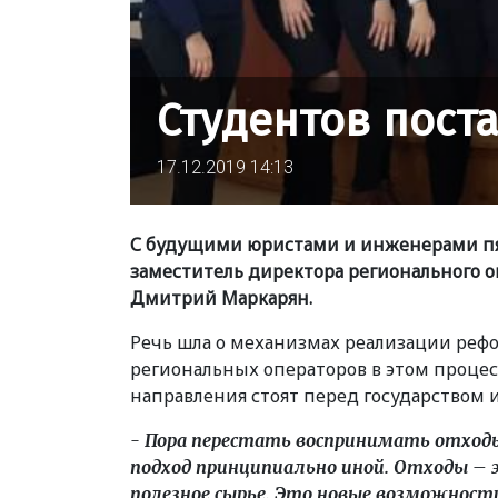
Студентов пост
17.12.2019 14:13
С будущими юристами и инженерами пя
заместитель директора регионального о
Дмитрий Маркарян.
Речь шла о механизмах реализации рефо
региональных операторов в этом процесс
направления стоят перед государством 
- Пора перестать воспринимать отходы
подход принципиально иной. Отходы – 
полезное сырье. Это новые возможност