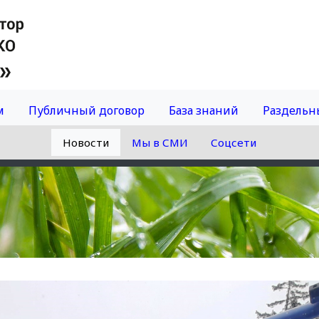
м
Публичный договор
База знаний
Раздельн
Новости
Мы в СМИ
Соцсети