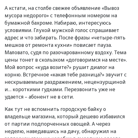
А кстати, на столбе свежее объявление
«
Вывоз
мусора недорого» с телефонным номером на
бумажной бахроме. Набираю, интересуюсь
условиями. Глухой мужской голос спрашивает
адрес и что забирать. После фразы
«
четыре-пять
мешков от ремонта кухни» повисает пауза.
Маловато, судя по разочарованному вздоху. Тема
цены тонет в скользком
«
договоримся на месте».
Мой вопрос
«
куда возите?» рушит диалог на
корню. Встречное
«
какая тебе разница?» звучит с
нескрываемым раздражением, нецензурщиной
и… короткими гудками. Перезвонить уже не
удается – абонент не в сети.
Как тут не вспомнить городскую байку о
владельце магазина, который дешево избавился
от партии подпорченных овощей. А через
неделю, наведавшись на дачу, обнаружил на