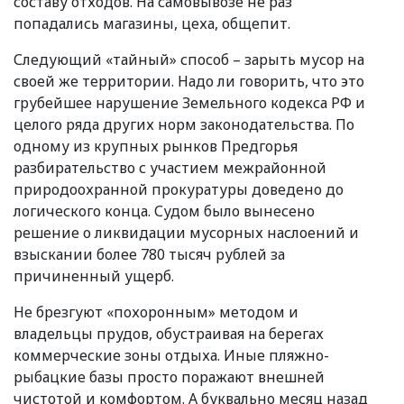
составу отходов. На самовывозе не раз
попадались магазины, цеха, общепит.
Следующий
«
тайный» способ – зарыть мусор на
своей же территории. Надо ли говорить, что это
грубейшее нарушение Земельного кодекса РФ и
целого ряда других норм законодательства. По
одному из крупных рынков Предгорья
разбирательство с участием межрайонной
природоохранной прокуратуры доведено до
логического конца. Судом было вынесено
решение о ликвидации мусорных наслоений и
взыскании более 780 тысяч рублей за
причиненный ущерб.
Не брезгуют
«
похоронным» методом и
владельцы прудов, обустраивая на берегах
коммерческие зоны отдыха. Иные пляжно-
рыбацкие базы просто поражают внешней
чистотой и комфортом. А буквально месяц назад