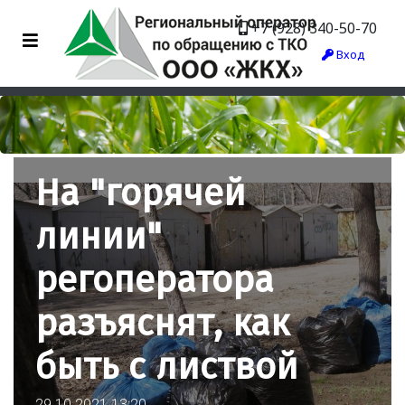
+7 (928) 340-50-70
Вход
На "горячей
линии"
регоператора
разъяснят, как
быть с листвой
29.10.2021 13:20