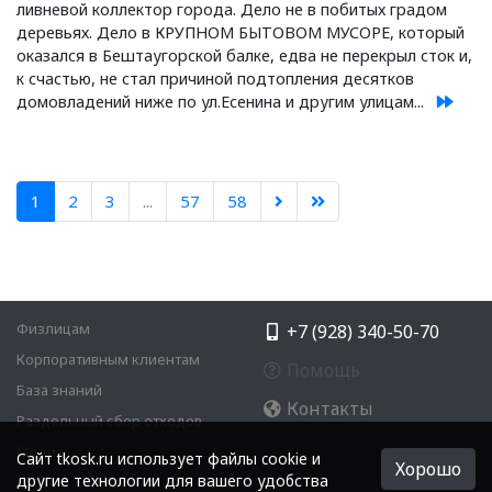
ливневой коллектор города. Дело не в побитых градом
деревьях. Дело в КРУПНОМ БЫТОВОМ МУСОРЕ, который
оказался в Бештаугорской балке, едва не перекрыл сток и,
к счастью, не стал причиной подтопления десятков
домовладений ниже по ул.Есенина и другим улицам...
1
2
3
...
57
58
Физлицам
+7 (928) 340-50-70
Корпоративным клиентам
Помощь
База знаний
Контакты
Раздельный сбор отходов
Медиа
Cайт tkosk.ru использует файлы cookie и
Хорошо
другие технологии для вашего удобства